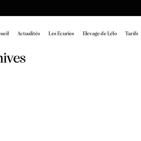
.17.82
ueil
Actualités
Les Ecuries
Elevage de Lélo
Tarifs
hives